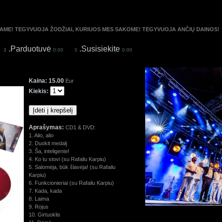
AME! TEGYVUOJA ŽODŽIAI, KURIUOS MES SAKOME! TEGYVUOJA ANČIŲ DAINOS!
.Parduotuvė
.Susisiekite
3
0:00
3
0:00
Kaina:
15.00
Eur
Kiekis:
Aprašymas:
CD1 & DVD:
1. Alio, alio
2. Duokit medalį
3. Ša, inteligente!
4. Ko tu stovi (su Rafailu Karpiu)
5. Salomėja, būk šlavėja! (su Rafailu
Karpiu)
6. Funkcionieriai (su Rafailu Karpiu)
7. Kada, kada
8. Laima
9. Rojus
10. Girtuoklis