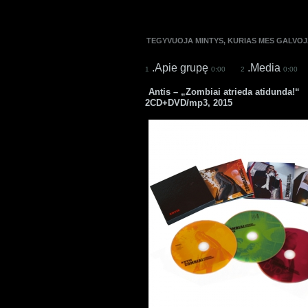
TEGYVUOJA MINTYS, KURIAS MES GALVOJ
.Apie grupę
.Media
1
0:00
2
0:00
Antis – „Zombiai atrieda atidunda!“
2CD+DVD/mp3, 2015