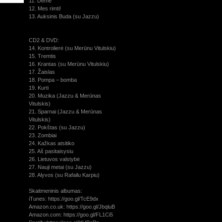
11. Dėmė
12. Mes rimti!
13. Auksinis Buda (su Jazzu)
CD2 & DVD:
14. Kontrolierė (su Merūnu Vitulskiu)
15. Tremtis
16. Krantas (su Merūnu Vitulskiu)
17. Žaislas
18. Pompa – bomba
19. Kurti
20. Muzika (Jazzu & Merūnas
Vitulskis)
21. Sparnai (Jazzu & Merūnas
Vitulskis)
22. Pokštas (su Jazzu)
23. Zombiai
24. Kažkas atsitiko
25. Aš pasitaisysiu
26. Lietuvos valstybė
27. Nauji metai (su Jazzu)
28. Alyvos (su Rafailu Karpiu)
Skaitmeninis albumas:
iTunes: https://goo.gl/TcE9dx
Amazon.co.uk: https://goo.gl/JbqluB
Amazon.com: https://goo.gl/FL1Ci5