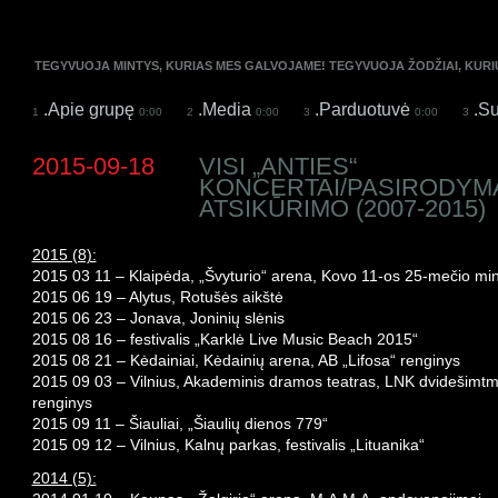
TEGYVUOJA MINTYS, KURIAS MES GALVOJAME! TEGYVUOJA ŽODŽIAI, KUR
.Apie grupę
.Media
.Parduotuvė
.Su
1
0:00
2
0:00
3
0:00
3
2015-09-18
VISI „ANTIES“
KONCERTAI/PASIRODYMA
ATSIKŪRIMO (2007-2015)
2015 (8):
2015 03 11 – Klaipėda, „Švyturio“ arena, Kovo 11-os 25-mečio mi
2015 06 19 – Alytus, Rotušės aikštė
2015 06 23 – Jonava, Joninių slėnis
2015 08 16 – festivalis „Karklė Live Music Beach 2015“
2015 08 21 – Kėdainiai, Kėdainių arena, AB „Lifosa“ renginys
2015 09 03 – Vilnius, Akademinis dramos teatras, LNK dvidešimtm
renginys
2015 09 11 – Šiauliai, „Šiaulių dienos 779“
2015 09 12 – Vilnius, Kalnų parkas, festivalis „Lituanika“
2014 (5):