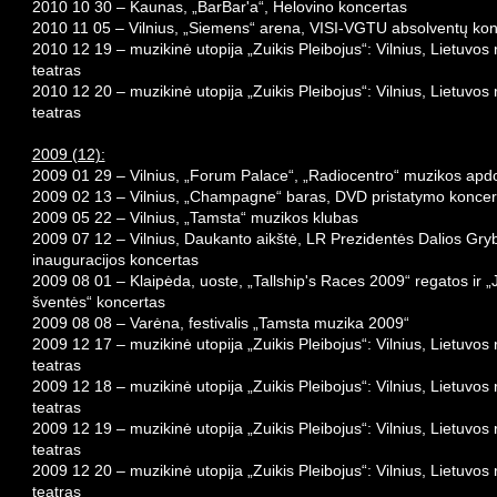
2010 10 30 – Kaunas, „BarBar'a“, Helovino koncertas
2010 11 05 – Vilnius, „Siemens“ arena, VISI-VGTU absolventų ko
2010 12 19 – muzikinė utopija „Zuikis Pleibojus“: Vilnius, Lietuvo
teatras
2010 12 20 – muzikinė utopija „Zuikis Pleibojus“: Vilnius, Lietuvo
teatras
2009 (12):
2009 01 29 – Vilnius, „Forum Palace“, „Radiocentro“ muzikos apd
2009 02 13 – Vilnius, „Champagne“ baras, DVD pristatymo koncer
2009 05 22 – Vilnius, „Tamsta“ muzikos klubas
2009 07 12 – Vilnius, Daukanto aikštė, LR Prezidentės Dalios Gry
inauguracijos koncertas
2009 08 01 – Klaipėda, uoste, „Tallship's Races 2009“ regatos ir „
šventės“ koncertas
2009 08 08 – Varėna, festivalis „Tamsta muzika 2009“
2009 12 17 – muzikinė utopija „Zuikis Pleibojus“: Vilnius, Lietuvo
teatras
2009 12 18 – muzikinė utopija „Zuikis Pleibojus“: Vilnius, Lietuvo
teatras
2009 12 19 – muzikinė utopija „Zuikis Pleibojus“: Vilnius, Lietuvo
teatras
2009 12 20 – muzikinė utopija „Zuikis Pleibojus“: Vilnius, Lietuvo
teatras