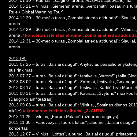
2014 01 10 – Kaunas, „Žalgirio“ arena, M.A.M.A. apdovanojimai
2014 05 21 – Vilnius, „Siemens“ arena, „Aerosmith“ pasaulinis tur
Rule / Global Warming Tour”
2014 12 20 – 30-mečio turas „Zombiai atrieda atidunda!“: Šiauliai, 
arena
2014 12 29 – 30-mečio turas „Zombiai atrieda atidunda!“: Vilnius,
arena
// koncertas išleistas albume „Zombiai atrieda atidunda
2014 12 31 – 30-mečio turas „Zombiai atrieda atidunda!“: Šiauliai, 
arena
2013 (9):
2013 07 26 – turas „Baisiai džiugu!“: Anykščiai, pasaulio anykštėn
susirinkimas
2013 07 27 – turas „Baisiai džiugu!“: festivalis „Varom!" (šalia Gied
2013 08 02 – turas „Baisiai džiugu!“: Zarasai, festivalis „Galapagai
2013 08 17 – turas „Baisiai džiugu!“: festivalis „Karklė Live Music
2013 08 31 – turas „Baisiai džiugu!“: Kaunas, „Švyturio“ muzikos fe
(Daugirdo amfiteatras)
2013 09 08 – turas „Baisiai džiugu!“: Vilnius, „Sostinės dienos 201
aikštė)
// koncertas išleistas albume „2xANTIS“
2013 11 29 – Vilnius, „Forum Palace“ (uždaras renginys)
2013 11 30 – Panevėžys, „Tauros loftas“, albumo „Baisiai džiugu!“
koncertas
2013 12 07 – Vilnius, „Loftas“, albumo „Baisiai džiugu!“ pristatymo