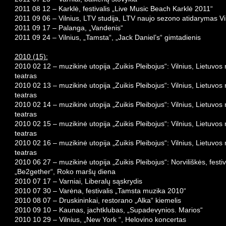
2011 08 12 – Karklė, festivalis „Live Music Beach Karklė 2011“
2011 09 06 – Vilnius, LTV studija, LTV naujo sezono atidarymas Vil
2011 09 17 – Palanga, „Vandenis“
2011 09 24 – Vilnius, „Tamsta“, „Jack Daniel’s“ gimtadienis
2010 (15):
2010 02 12 – muzikinė utopija „Zuikis Pleibojus“: Vilnius, Lietuvo
teatras
2010 02 13 – muzikinė utopija „Zuikis Pleibojus“: Vilnius, Lietuvo
teatras
2010 02 14 – muzikinė utopija „Zuikis Pleibojus“: Vilnius, Lietuvo
teatras
2010 02 15 – muzikinė utopija „Zuikis Pleibojus“: Vilnius, Lietuvo
teatras
2010 02 16 – muzikinė utopija „Zuikis Pleibojus“: Vilnius, Lietuvo
teatras
2010 06 27 – muzikinė utopija „Zuikis Pleibojus“: Norviliškės, festiv
„Be2gether“, Roko maršų diena
2010 07 17 – Varniai, Liberalų sąskrydis
2010 07 30 – Varėna, festivalis „Tamsta muzika 2010“
2010 08 07 – Druskininkai, restorano „Alka“ kiemelis
2010 09 10 – Kaunas, jachtklubas, „Supadevynios. Marios“
2010 10 29 – Vilnius, „New York “, Helovino koncertas