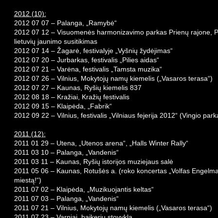
2012 (10):
2012 07 07 – Palanga, „Ramybė“
2012 07 12 – Visuomenės harmonizavimo parkas Prienų rajone, P
lietuvių jaunimo susitikimas
2012 07 14 – Žagarė, festivalyje „Vyšnių žydėjimas“
2012 07 20 – Jurbarkas, festivalis „Pilies aidas“
2012 07 21 – Varėna, festivalis „Tamsta muzika“
2012 07 26 – Vilnius, Mokytojų namų kiemelis („Vasaros terasa“)
2012 07 27 – Kaunas, Ryšių kiemelis 837
2012 08 18 – Kražiai, Kražių festivalis
2012 09 15 – Klaipėda, „Fabrik“
2012 09 22 – Vilnius, festivalis „Vilniaus fejerija 2012“ (Vingio park
2011 (12):
2011 01 29 – Utena, „Utenos arena“, „Halls Winter Rally“
2011 03 10 – Palanga, „Vandenis“
2011 03 11 – Kaunas, Ryšių istorijos muziejaus salė
2011 05 06 – Kaunas, Rotušės a. (roko koncertas „Volfas Engelma
miestą!“)
2011 07 02 – Klaipėda, „Muzikuojantis keltas“
2011 07 03 – Palanga, „Vandenis“
2011 07 21 – Vilnius, Mokytojų namų kiemelis („Vasaros terasa“)
2011 07 23 – Varniai, baikerių stovykla