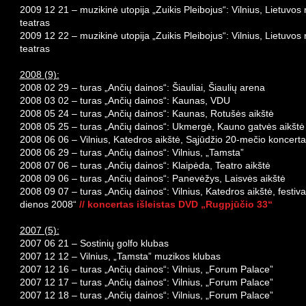
2009 12 21 – muzikinė utopija „Zuikis Pleibojus“: Vilnius, Lietuvo
teatras
2009 12 22 – muzikinė utopija „Zuikis Pleibojus“: Vilnius, Lietuvo
teatras
2008 (9):
2008 02 29 – turas „Ančių dainos“: Šiauliai, Šiaulių arena
2008 03 02 – turas „Ančių dainos“: Kaunas, VDU
2008 05 24 – turas „Ančių dainos“: Kaunas, Rotušės aikštė
2008 05 25 – turas „Ančių dainos“: Ukmergė, Kauno gatvės aikštė
2008 06 06 – Vilnius, Katedros aikštė, Sąjūdžio 20-mečio koncert
2008 06 29 – turas „Ančių dainos“: Vilnius, „Tamsta”
2008 07 06 – turas „Ančių dainos“: Klaipėda, Teatro aikštė
2008 09 06 – turas „Ančių dainos“: Panevėžys, Laisvės aikštė
2008 09 07 – turas „Ančių dainos“: Vilnius, Katedros aikštė, festiva
dienos 2008“
// koncertas išleistas DVD „Rugpjūčio 33“
2007 (5):
2007 06 21 – Sostinių golfo klubas
2007 12 12 – Vilnius, „Tamsta” muzikos klubas
2007 12 16 – turas „Ančių dainos“: Vilnius, „Forum Palace”
2007 12 17 – turas „Ančių dainos“: Vilnius, „Forum Palace”
2007 12 18 – turas „Ančių dainos“: Vilnius, „Forum Palace”