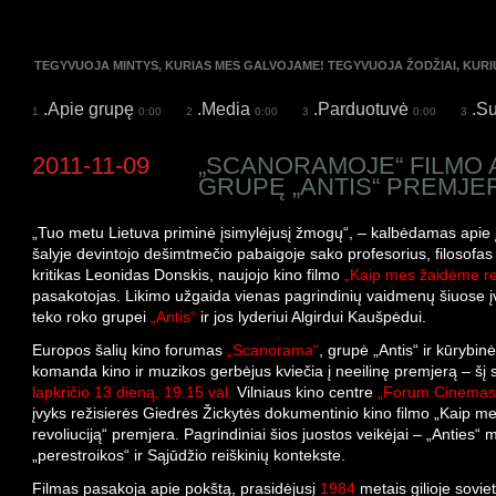
TEGYVUOJA MINTYS, KURIAS MES GALVOJAME! TEGYVUOJA ŽODŽIAI, KUR
.Apie grupę
.Media
.Parduotuvė
.Su
1
0:00
2
0:00
3
0:00
3
2011-11-09
„SCANORAMOJE“ FILMO 
GRUPĘ „ANTIS“ PREMJE
„Tuo metu Lietuva priminė įsimylėjusį žmogų“, – kalbėdamas apie
šalyje devintojo dešimtmečio pabaigoje sako profesorius, filosofas 
kritikas Leonidas Donskis, naujojo kino filmo
„Kaip mes žaidėme rev
pasakotojas. Likimo užgaida vienas pagrindinių vaidmenų šiuose į
teko roko grupei
„Antis“
ir jos lyderiui Algirdui Kaušpėdui.
Europos šalių kino forumas
„Scanorama“
, grupė „Antis“ ir kūrybinė
komanda kino ir muzikos gerbėjus kviečia į neeilinę premjerą – šį
lapkričio 13 dieną, 19.15 val.
Vilniaus kino centre
„Forum Cinemas 
įvyks režisierės Giedrės Žickytės dokumentinio kino filmo „Kaip 
revoliuciją“ premjera. Pagrindiniai šios juostos veikėjai – „Anties“ 
„perestroikos“ ir Sąjūdžio reiškinių kontekste.
Filmas pasakoja apie pokštą, prasidėjusį
1984
metais gilioje soviet