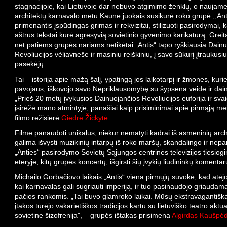
stagnacijoje, kai Lietuvoje dar nebuvo atgimimo ženklų, o naujame
architektų karnavalo metu Kaune juokais susikūrė roko grupė ,,Anti
primenantis įspūdingas grimas ir rekvizitai, stilizuoti pasirodymai, 
aštrūs tekstai kūrė agresyvią sovietinio gyvenimo karikatūrą. Greitai
net patiems grupės nariams netikėtai „Antis“ tapo ryškiausia Dain
Revoliucijos vėliavneše ir masiniu reiškiniu, į savo sūkurį įtraukusi
pasekėjų.
Tai – istorija apie mažą šalį, ypatingą jos laikotarpį ir žmones, kuri
pavojaus, iškovojo savo Nepriklausomybę su šypsena veide ir dai
„Prieš 20 metų įvykusios Dainuojančios Revoliucijos euforija ir svaig
įsirėžė mano atmintyje, panašiai kaip prisiminimai apie pirmąją mei
filmo režisierė
Giedrė Žickytė
.
Filme panaudoti unikalūs, niekur nematyti kadrai iš asmeninių arch
galima išvysti muzikinių intarpų iš roko maršų, skandalingo ir nep
„Anties“ pasirodymo Sovietų Sąjungos centrinės televizijos tiesiog
eteryje, kitų grupės koncertų, išgirsti šių įvykių liudininkų komentar
Michailo Gorbačiovo laikais „Antis“ viena pirmųjų suvokė, kad atėjo
kai karnavalas gali sugriauti imperiją, ir tuo pasinaudojo griaudama
pačios rankomis. „Tai buvo glamroko laikai. Mūsų ekstravagantiška
įtakos turėjo vakarietiškos tradicijos kartu su lietuviško teatro aktu
sovietine šizofrenija", – grupės ištakas prisimena
Algirdas Kaušpė