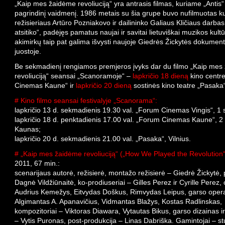
„Kaip mes žaidėme revoliuciją“ yra antrasis filmas, kuriame „Antis“
pagrindinį vaidmenį. 1986 metais su šia grupe buvo nufilmuotas kul
režisieriaus Artūro Pozniakovo ir dailininko Galiaus Kličiaus darba
atsitiko“, padėjęs pamatus naujai ir savitai lietuviškai muzikos kultū
akimirkų taip pat galima išvysti naujoje Giedrės Žickytės dokument
juostoje.
Be sekmadienį rengiamos premjeros įvyks dar du filmo „Kaip mes
revoliuciją“ seansai „Scanoramoje“ –
lapkričio 18 dieną
kino centr
Cinemas Kaune“ ir
lapkričio 20 dieną
sostinės kino teatre „Pasaka“
# Kino filmo seansai festivalyje „Scanorama“:
lapkričio 13 d. sekmadienis 19.30 val. „Forum Cinemas Vingis“, 1 sa
lapkričio 18 d. penktadienis 17.00 val. „Forum Cinemas Kaune“, 2 
Kaunas;
lapkričio 20 d. sekmadienis 21.00 val. „Pasaka“, Vilnius.
# „Kaip mes žaidėme revoliuciją“ („How We Played the Revolution“
2011, 67 min.:
scenarijaus autorė, režisierė, montažo režisierė – Giedrė Žickytė,
Dagnė Vildžiūnaitė, ko-prodiuseriai – Gilles Perez ir Cyrille Perez, 
Audrius Kemežys, Eitvydas Doškus, Rimvydas Leipus, garso operat
Algimantas A. Apanavičius, Vidmantas Blažys, Kostas Radlinskas,
kompozitoriai – Viktoras Diawara, Vytautas Bikus, garso dizainas 
– Vytis Puronas, post-produkcija – Linas Dabriška. Gamintojai – stu