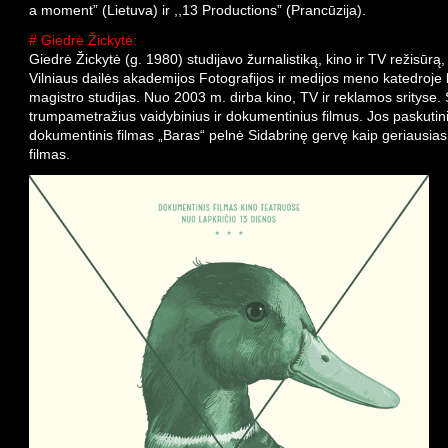
a moment” (Lietuva) ir ,,13 Productions” (Prancūzija).
# Giedrė Žickytė:
Giedrė Žickytė (g. 1980) studijavo žurnalistiką, kino ir TV režisūrą
Vilniaus dailės akademijos Fotografijos ir medijos meno katedroje
magistro studijas. Nuo 2003 m. dirba kino, TV ir reklamos srityse. 
trumpametražius vaidybinius ir dokumentinius filmus. Jos paskutin
dokumentinis filmas „Baras“ pelnė Sidabrinę gervę kaip geriausia
filmas.