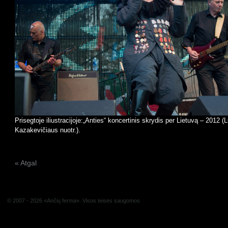
Prisegtoje iliustracijoje:„Anties“ koncertinis skrydis per Lietuvą – 2012
(
Kazakevičiaus nuotr.
).
« Atgal
© 2007 - 2026 «Ančių ferma». Visos teisės saugomos