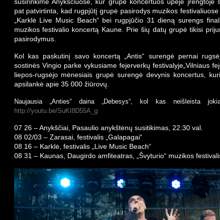
susirinkime Anykščiuose, kur grupė koncertuos upėje įrengtoje 
pat patvirtinta, kad rugpjūtį grupė pasirodys muzikos festivaliuose
„Karklė Live Music Beach“ bei rugpjūčio
31
dieną surengs finali
muzikos festivalio koncertą Kaune. Prie šių datų grupė tikisi priju
pasirodymus.
Kol kas paskutinį savo koncertą „Antis“ surengė pernai rugsė
sostinės Vingio parke vykusiame fejerverkų festivalyje„Vilniaus fej
liepos-rugsėjo mėnesiais grupė surengė
devynis koncertus, kur
apsilankė apie
35
000 žiūrovų.
Naujausia „Anties“ daina „Debesys“, kol kas nei
š
leista jok
http://youtu.be/SuKI8D55A_g
07 26 – Anykščiai, Pasaulio anykštėnų susitikimas, 22:30 val.
08 02/03 – Zarasai, festivalis „Galapagai“
08 16 – Karklė, festivalis „Live Music Beach“
08 31 – Kaunas, Daugirdo amfiteatras, „Švyturio“ muzikos festivali