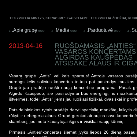
TEGYVUOJA MINTYS, KURIAS MES GALVOJAME! TEGYVUOJA ŽODŽIAI, KUR
.Apie grupę
.Media
.Parduotuvė
.Su
1
0:00
2
0:00
3
0:00
3
2013-04-16
RUOŠDAMASIS „ANTIES“
VASAROS KONCERTAMS
ALGIRDAS KAUŠPĖDAS
ATSISAKĖ ALAUS IR CIG
Vasarą
grupė „Antis“ vėl kels sparnus
!
Antroje vasaros pusėj
surengs kelis solinius koncertus ir taip pat pasirodys muzikos f
Grupė jau pradėjo ruošti naują koncertinę programą. Pasak gr
Algirdo Kaušpėdo, šie pasirodymai bus energingi, iš muzikantų
ištvermės, todėl „Antis“ jiems jau ruošiasi fiziškai, dvasiškai ir profe
Pats dainininkas rytais pradėjo daryti specialią mankštą, laikytis d
rūkyti ir nebegeria alaus.
Grupė
gerokai atnaujins savo koncerti
skambesį, jos metu klausytojai išgirs ir visiškai naujų kūrinių.
Pirmasis „Anties“koncertas šiemet įvyks liepos
26 dien
ą pasaul