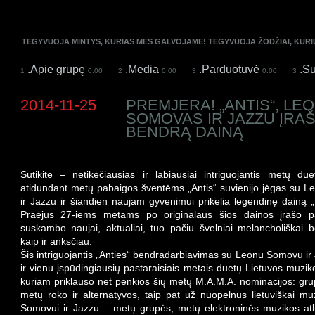
TEGYVUOJA MINTYS, KURIAS MES GALVOJAME! TEGYVUOJA ŽODŽIAI, KUR
.Apie grupę
.Media
.Parduotuvė
.Su
1
0:00
2
0:00
3
0:00
3
2014-11-25
PREMJERA! „ANTIS“, LE
SOMOVAS IR JAZZU ĮRA
BENDRĄ DAINĄ
Sutikite – netikėčiausias ir labiausiai intriguojantis metų due
atidundant metų pabaigos šventėms „Antis“ suvienijo jėgas su 
ir Jazzu ir šiandien naujam gyvenimui prikelia legendinę dainą „
Praėjus 27-iems metams po originalaus šios dainos įrašo p
suskambo naujai, aktualiai, tuo pačiu švelniai melancholiškai be
kaip ir anksčiau.
Šis intriguojantis „Anties“ bendradarbiavimas su Leonu Somovu i
ir vienu įspūdingiausių pastaraisiais metais duetų Lietuvos muzik
kuriam priklauso net penkios šių metų M.A.M.A. nominacijos: gru
metų roko ir alternatyvos, taip pat už nuopelnus lietuviškai mu
Somovui ir Jazzu – metų grupės, metų elektroninės muzikos atli