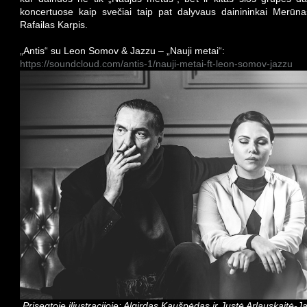
koncertuose kaip svečiai taip pat dalyvaus dainininkai Merūnas
Rafailas Karpis.
„Antis“ su Leon Somov & Jazzu – „Nauji metai“:
https://soundcloud.com/antis-1/nauji-metai-ft-leon-somov-jazzu
Prisegtoje iliustracijoje: Algirdas Kaušpėdas ir Justė Arlauskaitė-J