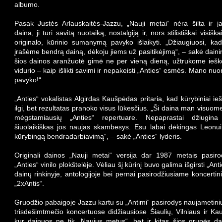
albumo.
Pasak Justės Arlauskaitės-Jazzu, „Nauji metai“ nėra šilta ir j
daina, ji turi savitą nuotaiką, nostalgiją ir, nors stilistiškai visiška
originalo, kūrinio sumanymą pavyko išlaikyti. „Džiaugiuosi, ka
įrašėme bendrą dainą, dėkoju jiems už pasitikėjimą“, – sakė daini
šios dainos aranžuotė gimė ne per vieną dieną, užtrukome ieš
vidurio – kaip išlikti savimi ir nepakeisti „Anties“ esmės. Mano 
pavyko!“
„Anties“ vokalistas Algirdas Kaušpėdas pritaria, kad kūrybiniai ie
ilgi, bet rezultatas pranoko visus lūkesčius. „Ši daina man visuom
mėgstamiausių „Anties“ repertuare. Nepaprastai džiugina 
šiuolaikiškas jos naujas skambesys. Esu labai dėkingas Leonui 
kūrybingą bendradarbiavimą“, – sakė „Anties“ lyderis.
Originali dainos „Nauji metai“ versija dar 1987 metais pasiro
„Anties“ vinilo plokštelėje. Vėliau šį kūrinį buvo galima išgirsti „Ant
dainų rinkinyje, antologijoje bei pernai pasirodžiusiame koncert
„2xAntis“.
Gruodžio pabaigoje Jazzu kartu su „Antimi“ pasirodys naujametini
trisdešimtmečio koncertuose didžiausiose Šiaulių, Vilniaus ir K
kur dainuos ne tik „Naujus metus“, bet ir kitas šios grupės da