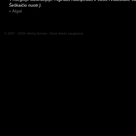
Šeškaičio nuotr.).
« Atgal
© 2007 - 2026 «Ančių ferma». Visos teisės saugomos