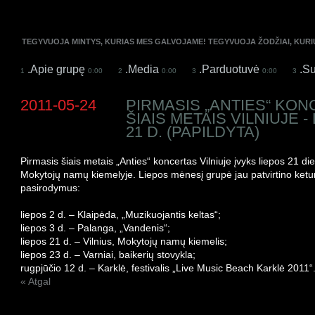
TEGYVUOJA MINTYS, KURIAS MES GALVOJAME! TEGYVUOJA ŽODŽIAI, KUR
.Apie grupę
.Media
.Parduotuvė
.Su
1
0:00
2
0:00
3
0:00
3
2011-05-24
PIRMASIS „ANTIES“ KO
ŠIAIS METAIS VILNIUJE -
21 D. (PAPILDYTA)
Pirmasis šiais metais „Anties“ koncertas Vilniuje įvyks liepos 21 d
Mokytojų namų kiemelyje. Liepos mėnesį grupė jau patvirtino ketur
pasirodymus:
liepos 2 d. – Klaipėda, „Muzikuojantis keltas“;
liepos 3 d. – Palanga, „Vandenis“;
liepos 21 d. – Vilnius, Mokytojų namų kiemelis;
liepos 23 d. – Varniai, baikerių stovykla;
rugpjūčio 12 d. – Karklė, festivalis „Live Music Beach Karklė 2011“
« Atgal