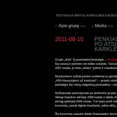
TEGYVUOJA MINTYS, KURIAS MES GALVOJ
.Apie grupę
.Media
1
0:00
2
0:00
2011-08-10
PENKIA
PO ATS
KARKLĖ
Grupė „Antis“ šį penktadienį festivalyje
„Live Mus
šią vasarą ir paminės net kelias sukaktis. Tai b
2007 metais, jo metu „Anties“ lyderis ir vokalista
Muzikantams ryškiai įsiminė susitikimai su gerbė
„Ačiū klausytojams už kantrybę!“, – grupės var
pažadėjęs dar vieną staigmeną penktadienį – visi
Ryškiausiais pasirodymais po atsikūrimo grupės 
Vilniuje Katedros aikštėje 2008 metais ir dideliu 
pirmąjį spektaklį 2009 metais. Tuo tarpu prieš k
koncertas, pasak Algirdo Kaušpėdo, teikia vilčių 
Šis koncertas sulaukė didelio žiniasklaidos dėmes