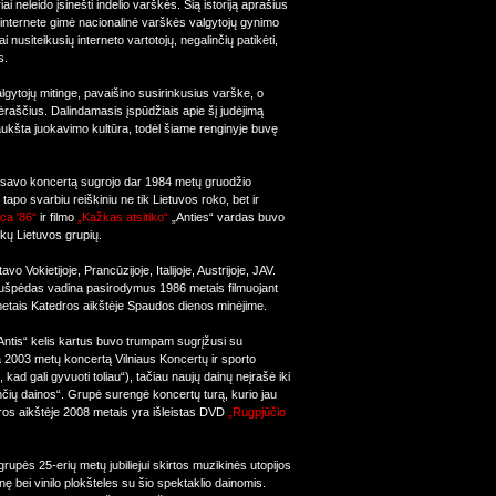
 neleido įsinešti indelio varškės. Šią istoriją aprašius
 internete gimė nacionalinė varškės valgytojų gynimo
i nusiteikusių interneto vartotojų, negalinčių patikėti,
s.
lgytojų mitinge, pavaišino susirinkusius varške, o
raščius. Dalindamasis įspūdžiais apie šį judėjimą
aukšta juokavimo kultūra, todėl šiame renginyje buvę
ą savo koncertą sugrojo dar 1984 metų gruodžio
 tapo svarbiu reiškiniu ne tik Lietuvos roko, bet ir
ica '86“
ir filmo
„Kažkas atsitiko“
„Anties“ vardas buvo
aikų Lietuvos grupių.
o Vokietijoje, Prancūzijoje, Italijoje, Austrijoje, JAV.
 Kaušpėdas vadina pasirodymus 1986 metais filmuojant
metais Katedros aikštėje Spaudos dienos minėjime.
Antis“ kelis kartus buvo trumpam sugrįžusi su
a 2003 metų koncertą Vilniaus Koncertų ir sporto
kad gali gyvuoti toliau“), tačiau naujų dainų neįrašė iki
čių dainos“. Grupė surengė koncertų turą, kurio jau
os aikštėje 2008 metais yra išleistas DVD
„Rugpjūčio
rupės 25-erių metų jubiliejui skirtos muzikinės utopijos
nę bei vinilo plokšteles su šio spektaklio dainomis.