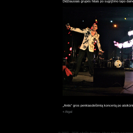
Didžiausiais grupės hitais po sugrįžimo tapo daino
„Antis“ gros penkiasdešimtą koncertą po atsikūri
« Atgal