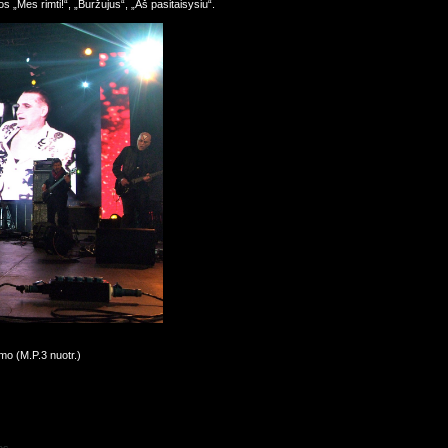
s „Mes rimti!“, „Buržujus“, „Aš pasitaisysiu“.
mo (M.P.3 nuotr.)