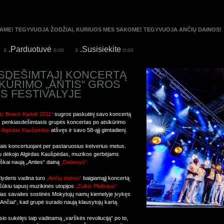
AME! TEGYVUOJA ŽODŽIAI, KURIUOS MES SAKOME! TEGYVUOJA ANČIŲ DAINOS!
.Parduotuvė
.Susisiekite
3
0:00
3
0:00
SDEŠIMTĄJĮ KONCERTĄ
IKŪRIMO „ANTIS“ GROS
S FESTIVALYJE
ic Beach Karklė 2011“
sugros paskutinį savo koncertą
us penkiasdešimtasis grupės koncertas po atsikūrimo
s
Algirdas Kaušpėdas
atšvęs ir savo 58-ąjį gimtadienį.
jais koncertuojant per pastaruosius ketverius metus.
du dėkojo Algirdas Kaušpėdas, muzikos gerbėjams
škai naują „Anties“ dainą
„Debesys“.
lyderis vadina turo
„Ančių dainos“
baigiamąjį koncertą
iššūkiu tapusį muzikinės utopijos
„Zuikis Pleibojus“
elias savaites sostinės Mokytojų namų kiemelyje įvykęs
„Ančiai“, kad grupė surado naują klausytojų kartą.
io sukėlęs taip vadinamą „varškės revoliuciją“ po to,