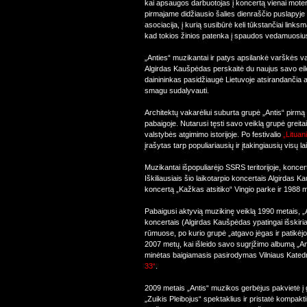
kai apsaugos darbuotojas į koncertą vienai moteriai
pirmajame didžiausio šalies dienraščio puslapyje
asociacija, į kurią susibūrė keli tūkstančiai linksma
kad tokios žinios patenka į spaudos vedamuosiu
„Anties“ muzikantai ir patys apsilankė varškės va
Algirdas Kaušpėdas perskaitė du naujus savo eilė
dainininkas pasidžiaugė Lietuvoje atsirandančia 
smagu sudalyvauti.
Architektų vakarėliui suburta grupė „Antis“ pirm
pabaigoje. Nutarusi tęsti savo veiklą grupė greitai
valstybės atgimimo istorijoje. Po festivalio
„Lituan
įrašytas tarp populiariausių ir įtakingiausių visų l
Muzikantai išpopuliarėjo SSRS teritorijoje, koncertav
Iškiliausiais šio laikotarpio koncertais Algirdas
koncertą „Kažkas atsitiko“ Vingio parke ir 1988 
Pabaigusi aktyvią muzikinę veiklą 1990 metais, „
koncertais (Algirdas Kaušpėdas ypatingai išskiri
rūmuose, po kurio grupė „atgavo jėgas ir patikėjo, 
2007 metų, kai išleido savo sugrįžimo albumą „An
minėtas baigiamasis pasirodymas Vilniaus Katedr
33“
.
2009 metais „Antis“ muzikos gerbėjus pakvietė į g
„Zuikis Pleibojus“ spektaklius ir pristatė kompakti