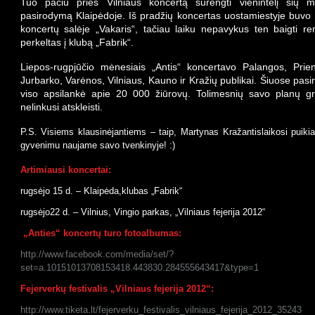
Tuo pačiu prieš Vilniaus koncertą surengti vienintelį šių m
pasirodymą Klaipėdoje. Iš pradžių koncertas uostamiestyje buvo
koncertų salėje „Vakaris“, tačiau laiku nepavykus ten baigti r
perkeltas į klubą „Fabrik“.
Liepos-rugpjūčio mėnesiais „Antis“ koncertavo Palangos, Prie
Jurbarko, Varėnos, Vilniaus, Kauno ir Kražių publikai. Šiuose pas
viso apsilankė apie
20
000 žiūrovų. Tolimesnių savo planų g
nelinkusi atskleisti.
P.S. Visiems klausinėjantiems – taip, Martynas Kražantislaikosi puikia
gyvenimu naujame savo tvenkinyje
! :)
Artimiausi koncertai:
rugs
ėjo
15 d. – Klaip
ėda,klubas „Fabrik“
rugsėjo
22
d. – Vilnius, Vingio parkas, „Vilniaus fejerija
2012“
„Anties“ koncertų turo fotoalbumas:
http://www.facebook.com/media/set/?
set=a.10151013708153418.443830.284555643417&type=1
Fejerverkų festivalis „Vilniaus fejerija 2012“:
http://www.tiketa.lt/fejerverku_festivalis_vilniaus_fejerija_2012_35243