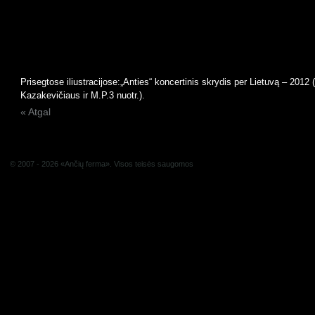
Prisegtose iliustracijose:„Anties“ koncertinis skrydis per Lietuvą – 2012
Kazakevičiaus ir M.P.
3
nuotr.
).
« Atgal
© 2007 - 2026 «Ančių ferma». Visos teisės saugomos