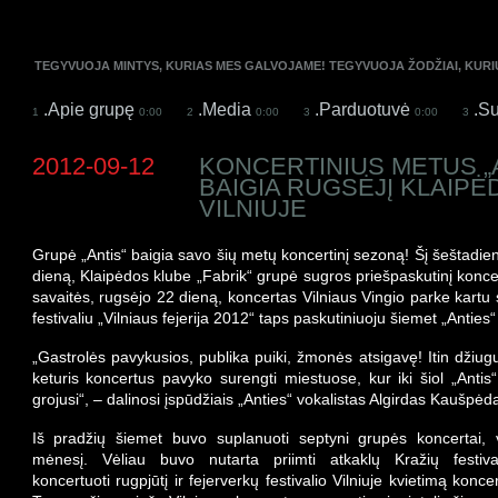
TEGYVUOJA MINTYS, KURIAS MES GALVOJAME! TEGYVUOJA ŽODŽIAI, KUR
.Apie grupę
.Media
.Parduotuvė
.Su
1
0:00
2
0:00
3
0:00
3
2012-09-12
KONCERTINIUS METUS „
BAIGIA RUGSĖJĮ KLAIPĖ
VILNIUJE
Grupė „Antis“ baigia savo
šių metų
koncertinį sezoną! Š
į
šeštadien
dien
ą, Klaipėdos klube „Fabrik“ grupė sugros priešpaskutinį konce
savaitės, rugsėjo
22 dien
ą, koncertas Vilniaus Vingio parke kartu 
festivaliu „Vilniaus fejerija
2012“ taps paskutiniuoju
š
iemet „Anties
„Gastrolės pavykusios, publika puiki, žmonės atsigavę
!
Itin džiugu
keturis koncertus pavyko surengti miestuose, kur iki šiol „Anti
grojusi“, – dalinosi įspūdžiais „Anties“ vokalistas Algirdas Kaušpėd
Iš pradžių šiemet buvo suplanuoti septyni grupės koncertai, v
mėnesį. Vėliau buvo nutarta priimti atkaklų Kražių festiva
koncertuoti rugpjūtį ir fejerverkų festivalio Vilniuje kvietimą koncer