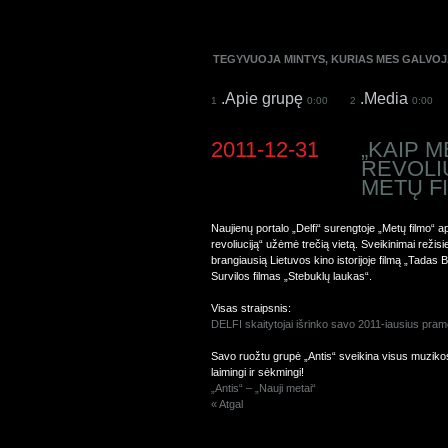
TEGYVUOJA MINTYS, KURIAS MES GALVOJ
.Apie grupę
.Media
1
0:00
2
0:00
2011-12-31
„KAIP 
REVOLIU
METŲ F
Naujienų portalo „Delfi“ surengtoje „Metų filmo“
revoliuciją“ užėmė trečią vietą. Sveikinimai režisie
brangiausią Lietuvos kino istorijoje filmą „Tadas B
Survilos filmas „Stebuklų laukas“.
Visas straipsnis:
DELFI skaitytojai išrinko savo 2011-iausius pram
Savo ruožtu grupė „Antis“ sveikina visus muzikos g
laimingi ir sėkmingi!
„Antis“ – „Nauji metai“
« Atgal