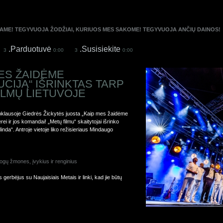
AME! TEGYVUOJA ŽODŽIAI, KURIUOS MES SAKOME! TEGYVUOJA ANČIŲ DAINOS!
.Parduotuvė
.Susisiekite
3
0:00
3
0:00
MES ŽAIDĖME
CIJĄ“ IŠRINKTAS TARP
ILMŲ LIETUVOJE
 apklausoje Giedrės Žickytės juosta „Kaip mes žaidėme
rei ir jos komandai! „Metų filmu“ skaitytojai išrinko
linda“. Antroje vietoje liko režisieriaus Mindaugo
ogų žmones, įvykius ir renginius
erbėjus su Naujaisiais Metais ir linki, kad jie būtų