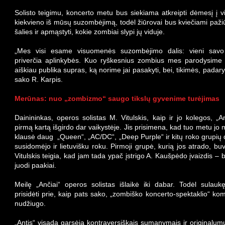
Solisto teigimu, koncerto metu bus siekiama atkreipti dėmesį į 
kiekvieno iš mūsų suzombėjimą, todėl žiūrovai bus kviečiami pažiūr
šalies ir apmąstyti, kokie zombiai slypi jų viduje.
„Mes visi esame visuomenės suzombėjimo dalis: vieni savo 
priverčia aplinkybės. Kuo ryškesnius zombius mes parodysime 
aiškiau publika supras, ką norime jai pasakyti, bei, tikimės, padar
sako R. Karpis.
Merūnas: nuo „zombizmo“ saugo tikslų gyvenime turėjimas
Dainininkas, operos solistas M. Vitulskis, kaip ir jo kolegos, „A
pirmą kartą išgirdo dar vaikystėje. Jis prisimena, kad tuo metu jo
klausė daug „Queen“, „AC/DC“, „Deep Purple“ ir kitų roko grupių 
susidomėjo ir lietuvišku roku. Pirmoji grupė, kurią jos atrado, buv
Vitulskis teigia, kad jam tada ypač įstrigo A. Kaušpėdo įvaizdis – 
juodi paakiai.
Meilę „Ančiai“ operos solistas išlaikė iki dabar. Todėl sulauk
prisidėti prie, kaip pats sako, „zombiško koncerto-spektaklio“ ko
nudžiugo.
„Antis“ visada garsėja kontraversiškais sumanymais ir originalumu