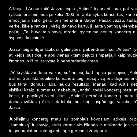
Atlikėja J.Arlauskaitė-Jazzu teigia „Anties“ klausanti nuo pat va
ryškius prisiminimus jai kelia 2003 m. aplankytas koncertas, kurio 
emocijas ji sako gerai prisimenanti ir dabar. Pasak Jazzu, tad
verkė, iškėlę rankas į viršų dainavo kartu, ji jautė ypatingą vieny
pojūtį. „Tai buvo taip sava, atrodo, gyvenimą per tą koncertą 
šypsosi dainininkė.
Jazzu teigia ilgai laukusi galimybės pabendrauti su „Anties“ l
atlikėjos, susitikę jie abu vienas kitam pajuto simpatiją ir kaip muzik
žmonės, o iš to išsivystė ir bendradarbiavimas.
„Aš krykštavau kaip vaikas, sužinojusi, kad tapsiu jubiliejinių „An
dalimi. Surinkta neeilinė komanda, taigi mūsų visų prisidėjimas pri
bus tikrai įdomus, labai laukiu rezultato. Manau, kad Antis ne
visiškai kitaip, tuomet tai nebebūtų „Antis“, todėl koncertų metu
keisti, o papildyti vieni kitus. „Anties“ gerbėjai koncertų metu 
dainas įvilktas į šiek tiek kitokį muzikinį ir įspūdingą vaizdinį 
Jazzu.
Jubiliejinių koncertų metu su zombiais kovosianti atlikėja pripa
„zombiuką“ ir savyje, kuris kartais vis išlenda ir atsikanda jos sie
teigia nuolat besistengianti tapti geresniu žmogumi.