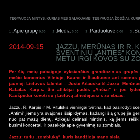
TEGYVUOJA MINTYS, KURIAS MES GALVOJAME! TEGYVUOJA ŽODŽIAI, KUR
.Apie grupę
.Media
.Parduotuvė
.Su
1
0:00
2
0:00
3
0:00
3
2014-09-15
JAZZU, MERŪNAS IR R. 
ŠVENTINIŲ „ANTIES“ K
METU IRGI KOVOS SU ZO
Per šių metų pabaigoje vyksiančius grandiozinius grupės 
mečio koncertus Vilniuje, Kaune ir Šiauliuose ant scenos 
jaunieji Lietuvos talentai – Justė Arlauskaitė-Jazzu, Merūnas 
Rafailas Karpis. Šie atlikėjai padės „Ančiai“ ir jos lyder
Kaušpėdui kovoti su į Lietuvą atriedėjusiais zombiais.
Jazzu, R. Karpis ir M. Vitulskis vieningai tvirtina, kad pasirodyti sc
„Antimi“ jiems yra svajonės išsipildymas, kadangi šią grupę jie ger
nuo pat mažų dienų. Atlikėjai dalinasi mintimis, ką jiems reiški
būsimi koncertai, ir pasakoja apie gyvenimą su zombiais.
Jazzu: turiu „zombiuką“, kuris kandžioja mano sielą