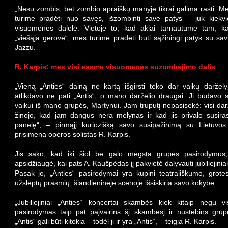
„Nesu zombis, bet zombio apraiškų manyje tikrai galima rasti. M
turime pradėti nuo savęs, išzombinti save patys – juk kiek
visuomenės dalelė. Vietoje to, kad aklai tarnautume tam, 
„viešąja gerove“, mes turime pradėti būti sąžiningi patys su savi
Jazzu.
R. Karpis: mes visi esame visuomenės suzombėjimo dalis
„Vieną „Anties“ dainą ne kartą išgirsti teko dar vaikų daržely
atlikdavo ne pati „Antis“, o mano darželio draugai. Ji būdavo 
vaikui iš mano grupės, Martynui. Jam truputį nepasisekė: visi dar
žinojo, kad jam dangus nėra mėlynas ir kad jis privalo susiras
panelę“, – pirmąjį kuriozišką savo susipažinimą su Lietuvos
prisimena operos solistas R. Karpis.
Jis sako, kad iki šiol be galo mėgsta grupės pasirodymus,
apsidžiaugė, kai pats A. Kaušpėdas jį pakvietė dalyvauti jubiliejin
Pasak jo, „Anties“ pasirodymai yra kupini teatrališkumo, grotes
užslėptų prasmių, šiandieninėje scenoje išsiskiria savo kokybe.
„Jubiliejiniai „Anties“ koncertai skambės kiek kitaip negu 
pasirodymas taip pat paįvairins šį skambesį ir nustebins grup
„Antis“ gali būti kitokia – todėl ji ir yra „Antis“, – teigia R. Karpis.