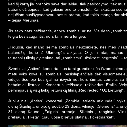
kad šį kartą jie pranoks save dar labiau tiek pasirodymo, tiek muz
Labai didžiuojuosi, kad galėsiu prie to prisidėti. Kai skaičiau scena
nejučiom nusišypsodavau, nes supratau, kad tokio manęs dar nie
– teigia Merūnas.
Jis sako pats nežinantis, ar yra zombis, ar ne. Vis dėlto „zomb
teigia besisaugantis, nors tai ir nėra lengva.
„Tikiuosi, kad mano šeima zombiais neužsikrėtę, nes mes vis
balandžių, kurie iš Ukmergės atklysta. O jei rimtai, manau, 
tauresnių tikslų gyvenime, tai „zombizmu“ užsikrėsti negresia“, – tei
Šventiniai „Anties“ koncertai bus tarsi grandiozinės išzombinimo a
metu vyks kova su zombiais, besislepiančiais tiek visuomenėje,
viduje. Scenoje bus galima išvysti net kelis šimtus zombių, su 
bebaimiai lietuviai. Koncertus režisuoja režisierius Emilis Vėl
pelningiausią visų laikų lietuvišką filmą „Redirected / Už Lietuvą!“.
Jubiliejiniai „Anties“ koncertai „Zombiai atrieda atidunda!“ vyk
dieną Šiaulių arenoje, gruodžio 29 dieną Vilniuje, „Siemens“ arenoj
31 dieną Kaune, „Žalgirio“ arenoje. Bilietais į renginius Viln
prekiauja „Tiketa“, Šiauliuose bilietus platina „Ticketmarket“.