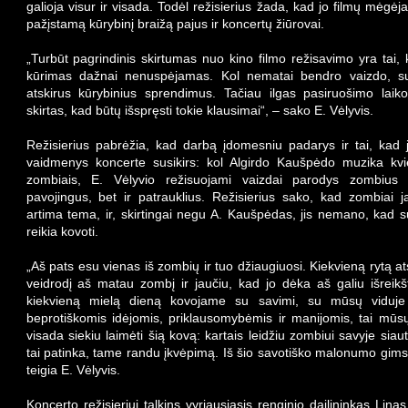
galioja visur ir visada. Todėl režisierius žada, kad jo filmų mėgėj
pažįstamą kūrybinį braižą pajus ir koncertų žiūrovai.
„Turbūt pagrindinis skirtumas nuo kino filmo režisavimo yra tai,
kūrimas dažnai nenuspėjamas. Kol nematai bendro vaizdo, sun
atskirus kūrybinius sprendimus. Tačiau ilgas pasiruošimo laiko
skirtas, kad būtų išspręsti tokie klausimai“, – sako E. Vėlyvis.
Režisierius pabrėžia, kad darbą įdomesniu padarys ir tai, kad j
vaidmenys koncerte susikirs: kol Algirdo Kaušpėdo muzika kvi
zombiais, E. Vėlyvio režisuojami vaizdai parodys zombius 
pavojingus, bet ir patrauklius. Režisierius sako, kad zombiai 
artima tema, ir, skirtingai negu A. Kaušpėdas, jis nemano, kad su
reikia kovoti.
„Aš pats esu vienas iš zombių ir tuo džiaugiuosi. Kiekvieną rytą at
veidrodį aš matau zombį ir jaučiu, kad jo dėka aš galiu išreik
kiekvieną mielą dieną kovojame su savimi, su mūsų viduje 
beprotiškomis idėjomis, priklausomybėmis ir manijomis, tai mūs
visada siekiu laimėti šią kovą: kartais leidžiu zombiui savyje siau
tai patinka, tame randu įkvėpimą. Iš šio savotiško malonumo gims
teigia E. Vėlyvis.
Koncerto režisieriui talkins vyriausiasis renginio dailininkas Lina