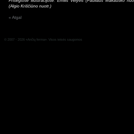
Prisegtose iliustracijose: Emilis Vėlyvis (Pauliaus Makausko nuotr
(Algio Kriščiūno nuotr.)
« Atgal
© 2007 - 2026 «Ančių ferma». Visos teisės saugomos