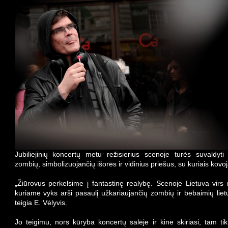
Jubiliejinių koncertų metu režisierius scenoje turės suvaldyti
zombių, simbolizuojančių išorės ir vidinius priešus, su kuriais kov
„Žiūrovus perkelsime į fantastinę realybę. Scenoje Lietuva virs
kuriame vyks arši pasaulį užkariaujančių zombių ir bebaimių liet
teigia E. Vėlyvis.
Jo teigimu, nors kūryba koncertų salėje ir kine skiriasi, tam tik