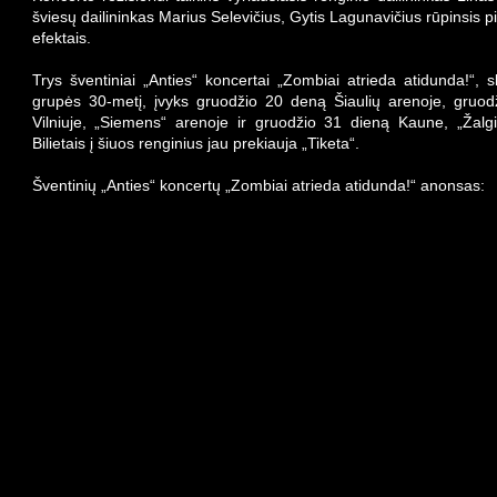
šviesų dailininkas Marius Selevičius, Gytis Lagunavičius rūpinsis p
efektais.
Trys šventiniai „Anties“ koncertai „Zombiai atrieda atidunda!“, sk
grupės 30-metį, įvyks gruodžio 20 deną Šiaulių arenoje, gruod
Vilniuje, „Siemens“ arenoje ir gruodžio 31 dieną Kaune, „Žalgi
Bilietais į šiuos renginius jau prekiauja „Tiketa“.
Šventinių „Anties“ koncertų „Zombiai atrieda atidunda!“ anonsas: