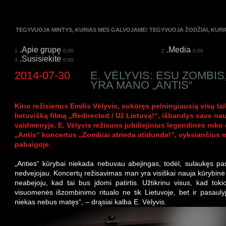
TEGYVUOJA MINTYS, KURIAS MES GALVOJAME! TEGYVUOJA ŽODŽIAI, KUR
.Apie grupę
.Media
1
0:00
2
0:00
.Susisiekite
3
0:00
2014-07-30
E. VĖLYVIS: ESU ZOMBIS,
YRA MANO „ANTIS“
Kino režisierius Emilis Vėlyvis, sukūręs pelningiausią visų la
lietuvišką filmą „Redirected / Už Lietuvą!“, išbandys save na
vaidmenyje. E. Vėlyvis režisuos jubiliejinius legendinės roko
„Antis“ koncertus „Zombiai atrieda atidunda!”, vyksiančius 
pabaigoje.
„Anties“ kūrybai niekada nebuvau abejingas, todėl, sulaukęs pas
nedvejojau. Koncertų režisavimas man yra visiškai nauja kūrybinė s
neabejoju, kad tai bus įdomi patirtis. Užtikrinu visus, kad tok
visuomenės išzombinimo ritualo ne tik Lietuvoje, bet ir pasauly
niekas nebus matęs“, – drąsiai kalba E. Vėlyvis.