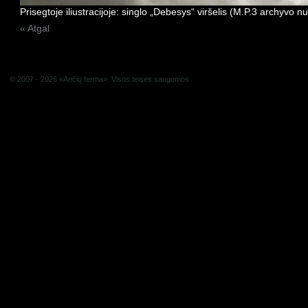
Prisegtoje iliustracijoje: singlo „Debesys“ viršelis (M.P.3 archyvo nuo
« Atgal
© 2007 - 2026 «Ančių ferma». Visos teisės saugomos