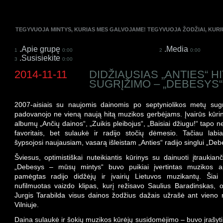
TEGYVUOJA MINTYS, KURIAS MES GALVOJAME! TEGYVUOJA ŽODŽIAI, KUR
.Apie grupę
.Media
1
0:00
2
0:00
.Susisiekite
3
0:00
2014-11-11
DIDŽIAUSIAS „ANTIES“ H
SUGRĮŽIMO – „DEBESYS“
2007-aisiais su naujomis dainomis po septyniolikos metų sugrį
padovanojo ne vieną naują hitą muzikos gerbėjams. Įvairūs kūrin
albumų „Ančių dainos“, „Zuikis pleibojus“, „Baisiai džiugu!“ tapo n
favoritais, bet sulaukė ir radijo stočių dėmesio. Tačiau labi
šypsojosi naujausiam, vasarą išleistam „Anties“ radijo singlui „Deb
Šviesus, optimistiškai nuteikiantis kūrinys su dainuoti įtraukianč
„Debesys – mūsų mintys“ buvo puikiai įvertintas muzikos ap
pamėgtas radijo didžėjų ir įvairių Lietuvos muzikantų. Šiai
nufilmuotas vaizdo klipas, kurį režisavo Saulius Baradinskas, 
Jurgis Tarabilda visus dainos žodžius dažais užrašė ant vieno
Vilniuje.
Daina sulaukė ir šokių muzikos kūrėjų susidomėjimo – buvo įrašyti