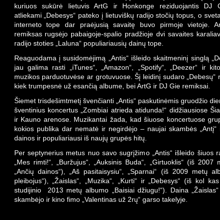
kuriuos sukūrė lietuvis ArtG ir Honkonge reziduojantis DJ G
atliekami „Debesys“ pateko į lietuviškų radijo stočių topus, o svet
interneto tope dar praėjusią savaitę buvo pirmoje vietoje. A
remiksas rugsėjo pabaigoje-spalio pradžioje dvi savaites karalia
radijo stoties „Laluna“ populiariausių dainų tope.
Reaguodama į susidomėjimą „Antis“ išleido skaitmeninį singlą „D
jau galima rasti „iTunes“, „Amazon“, „Spotify“, „Deezer“ ir kit
muzikos parduotuvėse ar grotuvuose. Šį leidinį sudaro „Debesų“ ra
kiek trumpesnė už esančią albume, bei ArtG ir DJ Gie remiksai.
Šiemet trisdešimtmetį švenčianti „Antis“ paskutinėmis gruodžio di
šventinius koncertus „Zombiai atrieda atidunda!“ didžiausiose Šiau
ir Kauno arenose. Muzikantai žada, kad šiuose koncertuose grup
kokios publika dar nematė ir negirdėjo – naujai skambės „Antį“ 
dainos ir populiariausi iš naujų grupės hitų.
Per septynerius metus nuo savo sugrįžimo „Antis“ išleido šiuos ra
„Mes rimti!“, „Buržujus“, „Auksinis Buda“, „Girtuoklis“ (iš 200
„Ančių dainos“), „Aš pasitaisysiu“, „Sparnai“ (iš 2009 metų al
pleibojus“), „Žaislas“, „Muzika“, „Kurti“ ir „Debesys“ (iš kol kas
studijinio 2013 metų albumo „Baisiai džiugu!“). Daina „Žaislas“
skambėjo ir kino fimo „Valentinas už 2rų“ garso takelyje.