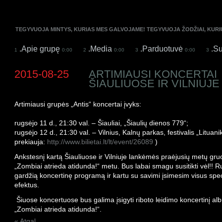
TEGYVUOJA MINTYS, KURIAS MES GALVOJAME! TEGYVUOJA ŽODŽIAI, KUR
.Apie grupę
.Media
.Parduotuvė
.Su
1
0:00
2
0:00
3
0:00
3
2015-08-25
ARTIMIAUSI KONCERTAI
ŠIAULIUOSE IR VILNIUJE
Artimiausi grupės „Antis“ koncertai įvyks:
rugsėjo 11 d., 21:30 val. – Šiauliai, „Šiaulių dienos 779“;
rugsėjo 12 d., 21:30 val. – Vilnius, Kalnų parkas, festivalis „Lituanik
prekiauja:
http://www.bilietai.lt/lt/event/26089
)
Ankstesnį kartą Šiauliuose ir Vilniuje lankėmės praėjusių metų gruo
„Zombiai atrieda atidunda!“ metu. Bus labai smagu susitikti vėl!! 
gardžią koncertinę programą ir kartu su savimi įsimesim visus spec
efektus.
Šiuose koncertuose bus galima įsigyti riboto leidimo koncertinį a
„Zombiai atrieda atidunda!“.
« Atgal