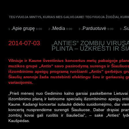
TEGYVUOJA MINTYS, KURIAS MES GALVOJAME! TEGYVUOJA ŽODŽIAI, KUR
.Apie grupę
.Media
.Parduotuvė
.Su
1
0:00
2
0:00
3
0:00
3
2014-07-03
„ANTIES“ ZOMBIŲ VIRUS
PLINTA – UŽKRĖSTI IR ŠI
Vilniuje ir Kaune šventinius koncertus metų pabaigoje plan
muzikos grupė „Antis“ savo pasirodymą surengs ir Šiauliuos
išzombinimo apeigų programą ruošianti „Antis“ gerbėjus gr
Šiaulių arenoje žada nustebinti efektingu šou ir geriausių 
variacijomis.
„Prieš mėnesį nuo Gedimino kalno garsiai paskelbėme Lietuvai
išzombinimo planą ir ketinome specialių išzombinimo apeigų imtis
Kaune. Kadangi koncertai sulaukė didelio susidomėjimo, dar vie
koncertą nusprendėme surengti Šiauliuose. Dabar drąsiai pr
zombių kovai gali ruoštis ir šiauliečiai“, – sakė „Anties“ lyd
Kaušpėdas.