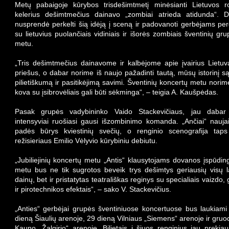
Metų pabaigoje kūrybos trisdešimtmetį minėsianti Lietuvos 
kelerius dešimtmečius dainavo „zombiai atrieda atidunda“. D
nusprendė perkelti šią idėją į sceną ir padovanoti gerbėjams pe
su lietuvius puolančiais vidiniais ir išorės zombiais šventinių gr
metu.
„Tris dešimtmečius dainavome ir kalbėjome apie įvairius Lietuv
priešus, o dabar norime iš naujo pažadinti tautą, mūsų istorinį
pilietiškumą ir pasitikėjimą savimi. Šventinių koncertų metu norime
kova su įsibrovėliais gali būti sėkminga“, – teigia A. Kaušpėdas.
Pasak grupės vadybininko Vaido Stackevičiaus, jau dabar
intensyviai ruošiasi gausi išzombinimo komanda. „Ančiai“ nauja
padės būrys kviestinių svečių, o renginio scenografija tap
režisieriaus Emilio Vėlyvio kūrybiniu debiutu.
„Jubiliejinių koncertų metu „Antis“ klausytojams dovanos įspūdin
metu bus ne tik sugrotos beveik trys dešimtys geriausių visų l
dainų, bet ir pristatytas teatrališkas reginys su specialiais vaizdo,
ir pirotechnikos efektais“, – sako V. Stackevičius.
„Anties“ gerbėjai grupės šventiniuose koncertuose bus laukiami
dieną Šiaulių arenoje, 29 dieną Vilniaus „Siemens“ arenoje ir gruo
Kauno „Žalgirio“ arenoje. Bilietais į šiuos renginius jau prekiauj