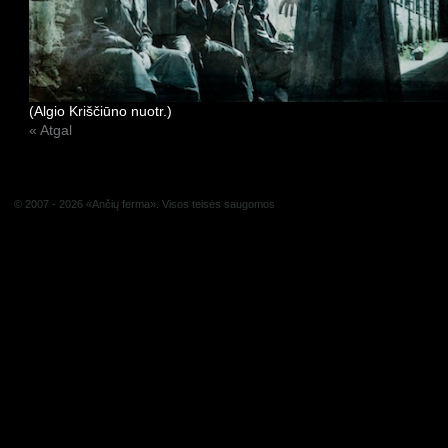
(Algio Kriščiūno nuotr.)
« Atgal
© 2007 - 2026 «Ančių ferma». Visos teisės saugomos