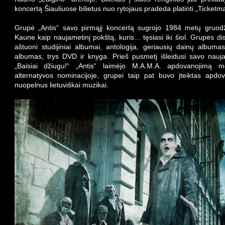
koncertą Šiauliuose bilietus nuo rytojaus pradeda platinti „Ticketma
Grupė „Antis“ savo pirmąjį koncertą sugrojo 1984 metų gruod
Kaune kaip naujametinį pokštą, kuris... tęsiasi iki šiol. Grupės di
aštuoni studijiniai albumai, antologija, geriausių dainų albumas
albumas, trys DVD ir knyga. Prieš pusmetį išleidusi savo nauj
„Baisiai džiugu!“ „Antis“ laimėjo M.A.M.A. apdovanojimą m
alternatyvos nominacijoje, grupei taip pat buvo įteiktas apdo
nuopelnus lietuviškai muzikai.