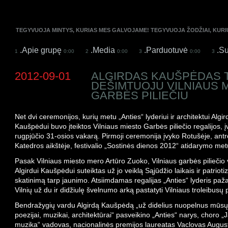
TEGYVUOJA MINTYS, KURIAS MES GALVOJAME! TEGYVUOJA ŽODŽIAI, KUR
.Apie grupę
.Media
.Parduotuvė
.Su
1
0:00
2
0:00
3
0:00
3
2012-09-01
ALGIRDAS KAUŠPĖDAS 
DEŠIMTUOJU VILNIAUS 
GARBĖS PILIEČIU
Net dvi ceremonijos, kurių metu „Anties“ lyderiui ir architektui Algir
Kaušpėdui buvo įteiktos Vilniaus miesto Garbės piliečio regalijos, į
rugpjūčio 31-osios vakarą
. Pirmoji ceremonija įvyko Rotušėje, antr
Katedros aikštėje, festivalio „Sostinės dienos 2012“ atidarymo met
Pasak Vilniaus miesto mero Artūro Zuoko, Vilniaus garbės piliečio
Algirdui Kaušpėdui
suteiktas už jo veiklą Sąjūdžio laikais ir patriot
skatinimą tarp jaunimo. Atsiimdamas regalijas „Anties“ lyderis paž
Vilnių už du ir didžiulę švelnumo arką pastatyti Vilniaus troleibusų 
Bendražygių vardu Algirdą Kaušpėdą „už didelius nuopelnus mūsų 
poezijai, muzikai, architektūrai“ pasveikino „Anties“ narys, choro „
muzika“ vadovas, nacionalinės premijos laureatas Vaclovas Augus