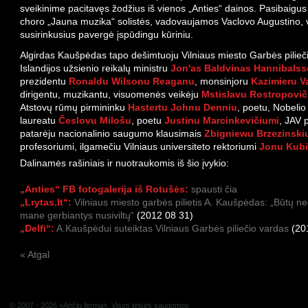
sveikinime pacitavęs žodžius iš vienos „Anties“ dainos
.
Pasibaigus
choro „Jauna muzika“ solistės, vadovaujamos Vaclovo Augustino, 
susirinkusius pavergė įspūdingu kūriniu.
Algirdas Kaušpėdas tapo dešimtuoju Vilniaus miesto Garbės pilieči
Islandijos užsienio reikalų ministru
Jon'as Baldvinas Hannibals
prezidentu
Ronaldu Wilsonu Reaganu
, monsinjoru
Kazimieru V
dirigentu, muzikantu, visuomenės veikėju
Mstislavu Rostropovič
Atstovų rūmų pirmininku
Hastertu Johnu Denniu
, poetu, Nobelio
laureatu
Česlovu Milošu
, poetu
Justinu Marcinkevičiumi
, JAV 
patarėju nacionalinio saugumo klausimais
Zbigniewu Brzezinski
profesoriumi, ilgamečiu Vilniaus universiteto rektoriumi
Jonu Kubi
Dalinamės rašiniais ir nuotraukomis iš šio įvykio:
„Anties“ FB f
otogalerija iš Rotušės:
spausti čia
„Lrytas.lt“:
Vilniaus miesto garbės pilietis A. Kaušpėdas: „Būtų ne
mane gerbiantys nusiviltų“
(2012 08 31)
„Delfi“:
A.Kaušpėdui suteiktas Vilniaus Garbės piliečio vardas
(20
« Atgal
© 2007 - 2026 «Ančių ferma». Visos teisės saugomos