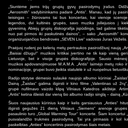
„Siuntėme jiems trijų grupių gyvų pasirodymų įrašus. Didži
„Aerosmith“ vadybininkams padarė „Antis“. Manau, kad jų pasiri
teisingas – žiūrovams tai bus koncertas, kai vienoje scenoje 
legendos, dvi kultinės grupės, savo muzika įsiliejusios į ki
gyvenimą. Abiejų grupių diskografija įspūdinga, tad galime tikėtis 
nuo pat pirmos iki paskutinės dainos“, – sako „Aerosmith“ konc
organizuojančios bendrovės „SEVEN Live“ vadovas Juras Vėželis.
Praėjusį rudenį po kelerių metų pertraukos pasirodžiusį naują „A
„Baisiai džiugu!“ muzikos kritikai įvertino ne tik kaip vieną ger
Lietuvoje, bet ir visoje grupės diskografijoje. Sausio mėnesį
muzikos apdovanojimuose M.A.M.A. „Antis“ laimėjo metų roko ir 
nominacijoje, grupei buvo įteikta statulėlė ir už nuopelnus lietuvišk
Radijo stotyse dėmesio sulaukė naujojo albumo kūriniai „Žaislas“
Dainą „Žaislas“ galima išgirsti ir kino filme „Valentinas už 2rų“
grupė nufilmavo vaizdo klipą Vilniaus Katedros aikštėje. Arti
„Antis“ ketina išleisti dar vieną šio albumo radijo singlą – dainą „Kùr
Šiuos naujausius kūrinius kaip ir kelis garsiausius „Anties“ hit
išgirsti gegužės 21 dieną Vilniaus „Siemens“ arenoje grupės
pasaulinio turo „Global Warming Tour“ koncerte. Šiam koncertui „
pusvalandžio trukmės pasirodymą. Tai yra pirmasis ir kol kas
paskelbtas „Anties“ koncertinis pasirodymas šiais metais.