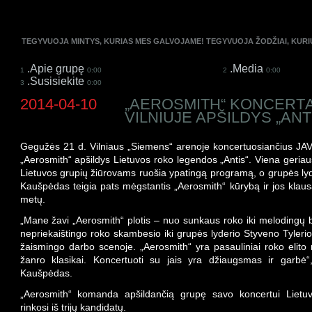
TEGYVUOJA MINTYS, KURIAS MES GALVOJAME! TEGYVUOJA ŽODŽIAI, KUR
.Apie grupę
.Media
1
0:00
2
0:00
.Susisiekite
3
0:00
2014-04-10
„AEROSMITH“ KONCERT
VILNIUJE APŠILDYS „ANT
Gegužės 21 d. Vilniaus „Siemens“ arenoje koncertuosiančius JAV
„Aerosmith“ apšildys Lietuvos roko legendos „Antis“. Viena geriaus
Lietuvos grupių žiūrovams ruošia ypatingą programą, o grupės lyd
Kaušpėdas teigia pats mėgstantis „Aerosmith“ kūrybą ir jos klaus
metų.
„Mane žavi „Aerosmith“ plotis – nuo sunkaus roko iki melodingų 
nepriekaištingo roko skambesio iki grupės lyderio Styveno Tyleri
žaismingo darbo scenoje. „Aerosmith“ yra pasauliniai roko elito 
žanro klasikai. Koncertuoti su jais yra džiaugsmas ir garbė“
Kaušpėdas.
„Aerosmith“ komanda apšildančią grupę savo koncertui Lietuv
rinkosi iš trijų kandidatų.