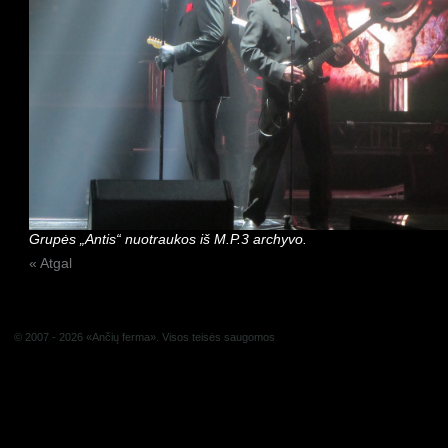
Grupės „Antis“ nuotraukos iš M.P.3 archyvo.
« Atgal
© 2007 - 2026 «Ančių ferma». Visos teisės saugomos